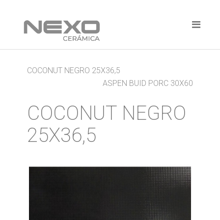
COCONUT NEGRO 25X36,5
ASPEN BUID PORC 30X60
COCONUT NEGRO
25X36,5