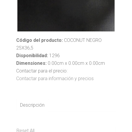
Código del producto:
COCONUT NEGRO
25X36,5
Disponibilidad:
1296
Dimensiones:
0.00cm x 0.00cm x 0.00cm
Contactar para el precio:
Contactar para información y precios
Descripción
Reset All