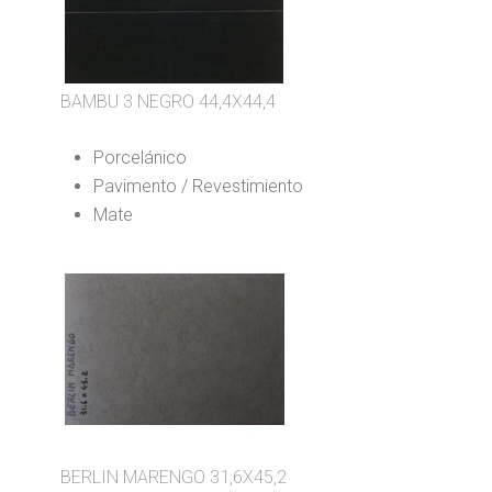
BAMBU 3 NEGRO 44,4X44,4
Porcelánico
Pavimento / Revestimiento
Mate
BERLIN MARENGO 31,6X45,2