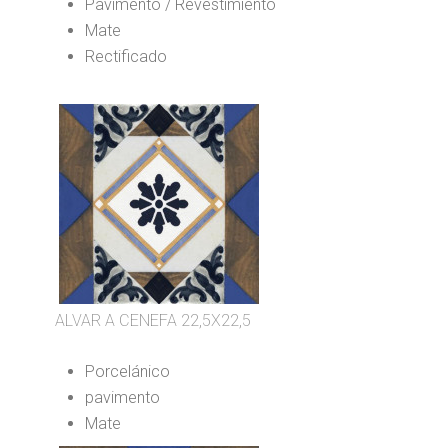
Pavimento / Revestimiento
Mate
Rectificado
ALVAR A CENEFA 22,5X22,5
Porcelánico
pavimento
Mate