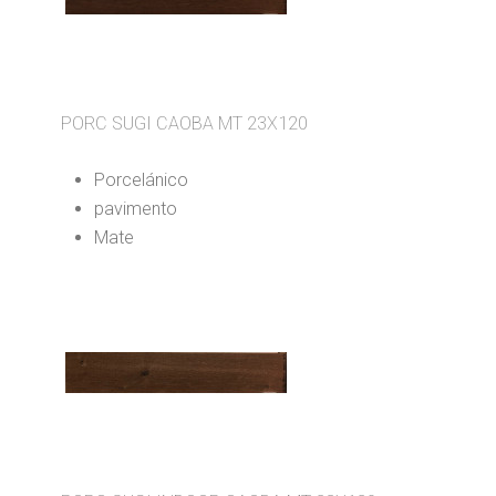
PORC SUGI CAOBA MT 23X120
Porcelánico
pavimento
Mate