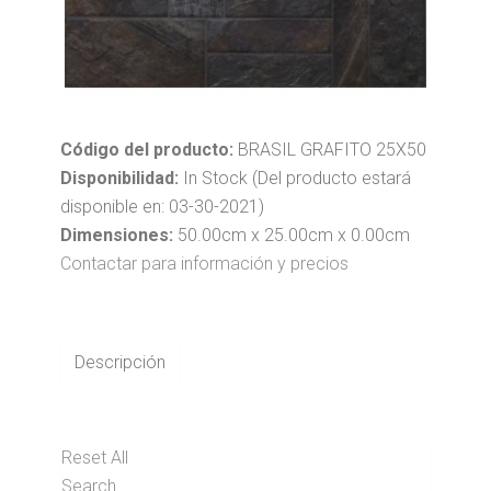
Código del producto:
BRASIL GRAFITO 25X50
Disponibilidad:
In Stock (Del producto estará
disponible en: 03-30-2021)
Dimensiones:
50.00cm x 25.00cm x 0.00cm
Contactar para información y precios
Descripción
Reset All
Search